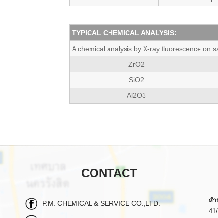
TYPICAL CHEMICAL ANALYSIS:
A chemical analysis by X-ray fluorescence on s
ZrO2
SiO2
Al2O3
CONTACT
สำ
P.M. CHEMICAL & SERVICE CO.,LTD.
41