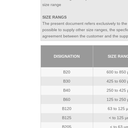
size range
SIZE RANGS
The present document refers exclusively to the 
possible to supply other size ranges, the specfi
agreement between the customer and the suppl
DISIGNATION
SIZE RAN
B20
600 to 850
B30
425 to 600
B40
250 to 425
B60
125 to 250
B120
63 to 125 
B125
< to 125 
B205
< to 63 µ