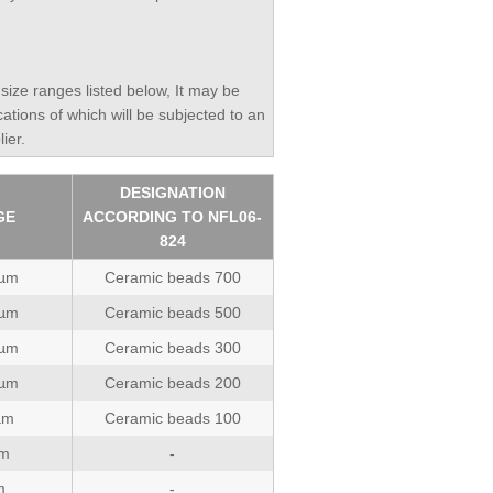
size ranges listed below, It may be
cations of which will be subjected to an
ier.
DESIGNATION
GE
ACCORDING TO NFL06-
824
 µm
Ceramic beads 700
 µm
Ceramic beads 500
 µm
Ceramic beads 300
 µm
Ceramic beads 200
µm
Ceramic beads 100
µm
-
m
-