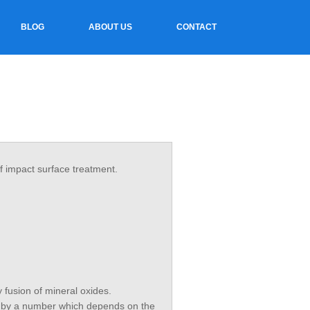
BLOG
ABOUT US
CONTACT
of impact surface treatment.
 fusion of mineral oxides.
ed by a number which depends on the