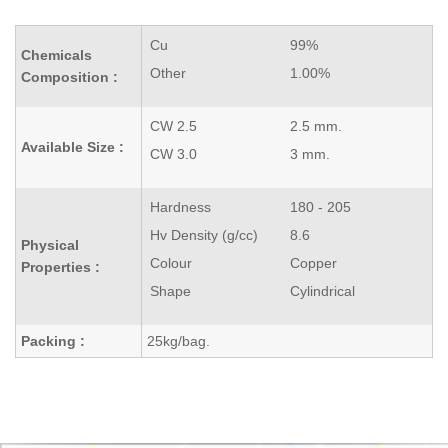
Cu
99%
Chemicals
Other
1.00%
Composition :
CW 2.5
2.5 mm.
Available Size :
CW 3.0
3 mm.
Hardness
180 - 205
Hv Density (g/cc)
8.6
Physical
Colour
Copper
Properties :
Shape
Cylindrical
Packing :
25kg/bag.